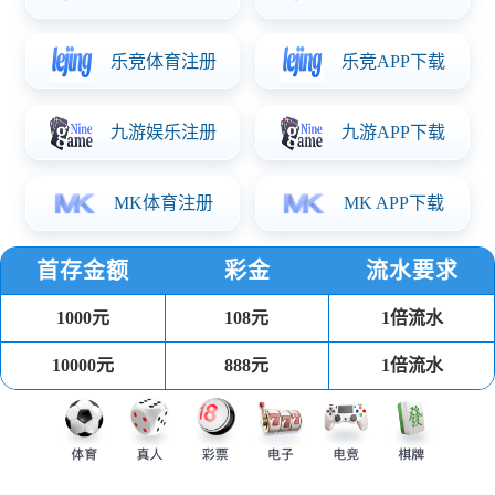
2026-06-09 15:04
41 次阅读
首页
/
体育资讯
在NBA季后赛争夺白热化的关键阶段，灰熊与勇士这
对宿敌再度引爆舆论。一场原本势均力敌的常规赛，
因双方核心球员与裁判的激烈对抗而彻底变味。狄龙·
布鲁克斯与德雷蒙德·格林这两位以防守凶悍、情绪外
露著称的球员，竟在比赛中先后将怒火对准裁判，导
致场面一度失控。这次灰熊vs勇士的冲突升级，不仅
让比赛结果蒙上阴影，更将裁判判罚尺度这一老生常
谈的问题再次推至风口浪尖。