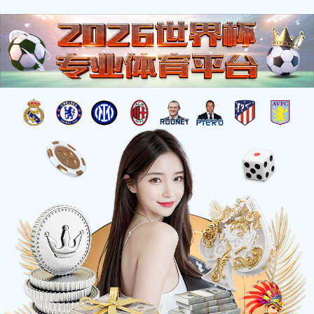
注册入口
全天更新 ·
星空体育平台官
方网站
赛事实时同步
无论您身在何处，
星空体育平台官方网站APP
为您
带来高速、高清、稳定的观赛体验。
下载客户端
网页端访问