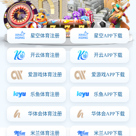
灰熊vs勇士冲突升级，狄龙与格林
互喷裁判成焦点